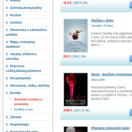
Hobby
11.9 €
(358.5 Sk)
Zahrada,kvety,byliny
Kuchar
Skúška z lásky
Umenie
Jennifer Probst
Slovenska a zahranična
Connor Dunkle má odjakživa
politika
v tom, čo mu žena môže da
byť pekná, prítulná a poruke
Mapy, cestopisy,
tieto tr ...
bedekere
Jazyky, učebnice,
9.5 €
(286.2 Sk)
slovníky
Pracovne
zošity,diktaty,učebnice
Sexie - deníček nymfoma
Encyklopédie
Starcante
Venovania, citáty, darčeky
Nezpochybnitelný šarm,
nekonečná krása a neodmítn
Erotika
touha a svádění k hříchu – to
divoká Paříž ...
Erotické romány a
poviedky
Erotika a sex
4.99 €
(150.33 Sk)
Zdravie
Angelologia
Hľadanie dokonalej lásky
Spoločenské vedy