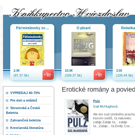
Päťminútovky zo ...
O písaní
Rebelka
2.9€
10.9€
3.5€
(87.37 Sk)
(328.37 Sk)
(105.44 Sk)
Erotické romány a povie
VYPREDAJ 40-70%
Pre deti a mládež
Pulz
Gail McHughová
Slovenská a Česká
Beletria
Ale ten sud strelného prachu
ktorom sedíš, ťa nakoniec
Zahraničná beletria
zabije.Zabije ťa... zabije
ťa...Zabije... ťa.Emily Coo ...
Kresťanská literatúra