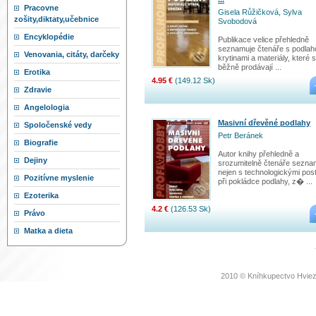
Pracovne
Gisela Růžičková, Sylva
zošity,diktaty,učebnice
Svobodová
Encyklopédie
Publikace velice přehledně
seznamuje čtenáře s podla
Venovania, citáty, darčeky
krytinami a materiály, které 
běžně prodávají ...
Erotika
4.95 €
(149.12 Sk)
Zdravie
Angelologia
Masivní dřevěné podlahy
Spoločenské vedy
Petr Beránek
Biografie
Autor knihy přehledně a
Dejiny
srozumitelně čtenáře sezna
nejen s technologickými pos
Pozitívne myslenie
při pokládce podlahy, z� ...
Ezoterika
4.2 €
(126.53 Sk)
Právo
Matka a dieta
2010 © Kníhkupectvo Hviez