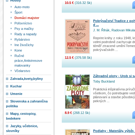
Hobby
10.5 €
(316.32 Sk)
Auto-moto
Šport
Domáci majster
Pokrývačství Tradice z po
Poľovníctvo
d ...
Psy a mačky
J. M. Řihák, Radovan Mikula
Rady a napady
Reprint knihy z roku 1948, k
Rybárstvo
velmi podrobně zachycuje d
Ine živočichy
téměř ztracené umění řemes
pokrývačskéh ...
Kone
Ručné
12.5 €
(376.58 Sk)
práce,Antistresove
malovanky
Včelarstvo
Záhradné ploty - Urob si 
Zahrada,kvety,byliny
Toby Buckland
Kuchar
Praktická inšpiratívna príruč
všetkom, čo potrebujete ved
Umenie
plánovaní a stavbe pôsobiv
pekných ...
Slovenska a zahranična
politika
8.9 €
(268.12 Sk)
Mapy, cestopisy,
bedekere
Jazyky, učebnice,
Podlahy - Materiály, výběr
slovníky
...