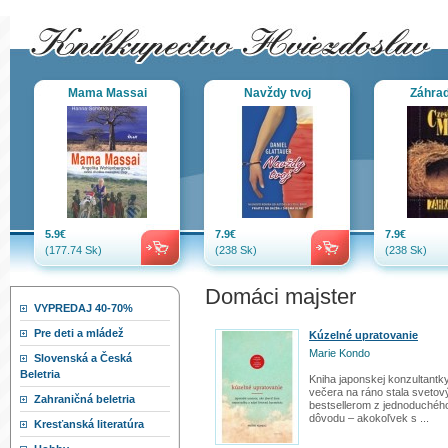
Mama Massai
Navždy tvoj
Záhrad
5.9€
7.9€
7.9€
(177.74 Sk)
(238 Sk)
(238 Sk)
Domáci majster
VYPREDAJ 40-70%
Pre deti a mládež
Kúzelné upratovanie
Marie Kondo
Slovenská a Česká
Beletria
Kniha japonskej konzultantk
večera na ráno stala sveto
Zahraničná beletria
bestsellerom z jednoduchéh
dôvodu – akokoľvek s ...
Kresťanská literatúra