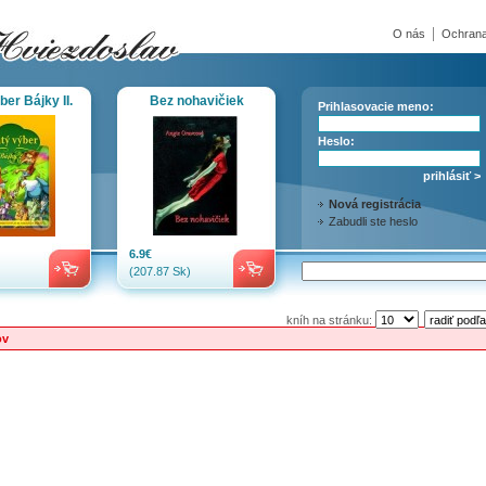
O nás
Ochrana
ber Bájky II.
Bez nohavičiek
Prihlasovacie meno:
Heslo:
Nová registrácia
Zabudli ste heslo
6.9€
(207.87 Sk)
kníh na stránku:
ov