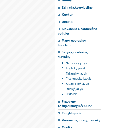
Hobby
Zahrada,kvety,byliny
Kuchar
Umenie
Slovenska a zahranična
politika
Mapy, cestopisy,
bedekere
Jazyky, učebnice,
slovníky
Nemecký jazyk
Anglický jazyk
Talianský jazyk
Francúzsky jazyk
Španielský jazyk
Ruský jazyk
Ostatne
Pracovne
zošity,diktaty,učebnice
Encyklopédie
Venovania, citáty, darčeky
Erotika