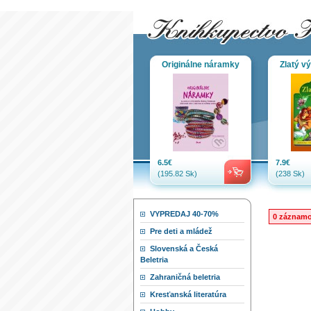
Originálne náramky
Zlatý vý
6.5€
7.9€
(195.82 Sk)
(238 Sk)
VYPREDAJ 40-70%
0 záznam
Pre deti a mládež
Slovenská a Česká
Beletria
Zahraničná beletria
Kresťanská literatúra