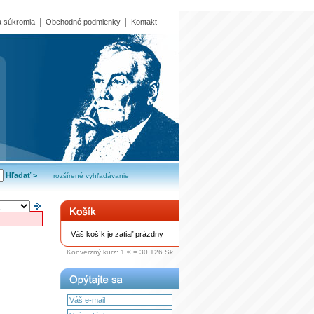
 súkromia
Obchodné podmienky
Kontakt
rozšírené vyhľadávanie
Váš košík je zatiaľ prázdny
Konverzný kurz: 1 € = 30.126 Sk