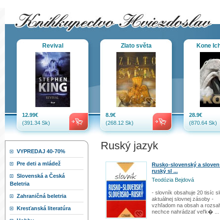
Revival
Zlato světa
Kone Ich
12.99€
8.9€
28.9€
(391.34 Sk)
(268.12 Sk)
(870.64 Sk)
Ruský jazyk
VYPREDAJ 40-70%
Pre deti a mládež
Rusko-slovenský a sloven
ruský sl ...
Slovenská a Česká
Teodózia Bejdová
Beletria
- slovník obsahuje 20 tisíc s
Zahraničná beletria
aktuálnej slovnej zásoby -
vzhľadom na obsah a rozsa
Kresťanská literatúra
nechce nahrádzať vel'k� ...