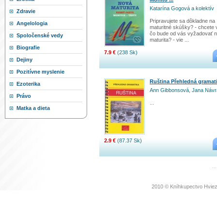
Katarína Gogová a kolektív
Zdravie
Pripravujete sa dôkladne na
Angelologia
maturitné skúšky? - chcete 
čo bude od vás vyžadovať 
Spoločenské vedy
maturita? - vie ...
Biografie
7.9 €
(238 Sk)
Dejiny
Pozitívne myslenie
Ruština Přehledná gramat
Ezoterika
Ann Gibbonsová, Jana Návra
Právo
...
Matka a dieta
2.9 €
(87.37 Sk)
..
2010 © Kníhkupectvo Hviez