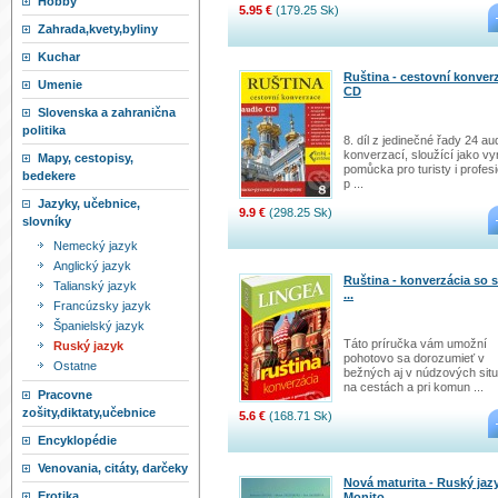
Hobby
5.95 €
(179.25 Sk)
Zahrada,kvety,byliny
Kuchar
Ruština - cestovní konver
Umenie
CD
Slovenska a zahranična
politika
8. díl z jedinečné řady 24 au
konverzací, sloužící jako vyn
Mapy, cestopisy,
pomůcka pro turisty i profesi
bedekere
p ...
Jazyky, učebnice,
9.9 €
(298.25 Sk)
slovníky
Nemecký jazyk
Anglický jazyk
Ruština - konverzácia so s
Talianský jazyk
...
Francúzsky jazyk
Španielský jazyk
Táto príručka vám umožní
Ruský jazyk
pohotovo sa dorozumieť v
Ostatne
bežných aj v núdzových sit
na cestách a pri komun ...
Pracovne
zošity,diktaty,učebnice
5.6 €
(168.71 Sk)
Encyklopédie
Venovania, citáty, darčeky
Nová maturita - Ruský jazy
Erotika
Monito ...