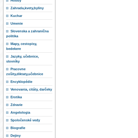
Hobby
Zahrada,kvety,byliny
Kuchar
Umenie
Slovenska a zahranična
politika
Mapy, cestopisy,
bedekere
Jazyky, učebnice,
slovníky
Pracovne
zošity,diktaty,učebnice
Encyklopédie
Venovania, citáty, darčeky
Erotika
Zdravie
Angelologia
Spoločenské vedy
Biografie
Dejiny