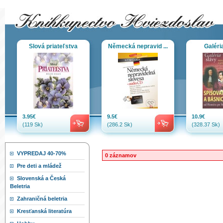
Slová priateľstva
Německá nepravid ...
Galéri
3.95€
9.5€
10.9€
(119 Sk)
(286.2 Sk)
(328.37 Sk)
VYPREDAJ 40-70%
0 záznamov
Pre deti a mládež
Slovenská a Česká
Beletria
Zahraničná beletria
Kresťanská literatúra