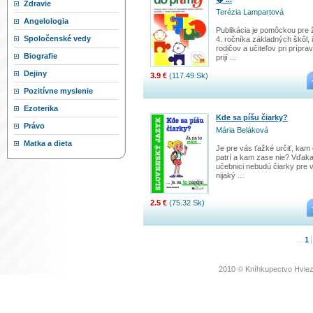
Zdravie
Terézia Lampartová
Angelologia
Publikácia je pomôckou pre 
Spoločenské vedy
4. ročníka základných škôl, 
rodičov a učiteľov pri prípra
Biografie
prijí ...
Dejiny
3.9 €
(117.49 Sk)
Pozitívne myslenie
Ezoterika
Kde sa píšu čiarky?
Právo
Mária Beláková
Matka a dieta
Je pre vás ťažké určiť, kam 
patrí a kam zase nie? Vďaka 
učebnici nebudú čiarky pre 
nijaký ...
2.5 €
(75.32 Sk)
...
1
2010 © Kníhkupectvo Hviez