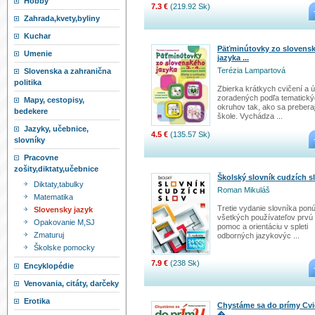
Hobby
7.3 €
(219.92 Sk)
Zahrada,kvety,byliny
Kuchar
Päťminútovky zo slovens
Umenie
jazyka ...
Terézia Lampartová
Slovenska a zahranična
politika
Zbierka krátkych cvičení a ú
zoradených podľa tematick
Mapy, cestopisy,
okruhov tak, ako sa prebera
bedekere
škole. Vychádza ...
Jazyky, učebnice,
4.5 €
(135.57 Sk)
slovníky
Pracovne
zošity,diktaty,učebnice
Školský slovník cudzích s
Diktaty,tabulky
Roman Mikuláš
Matematika
Tretie vydanie slovníka pon
Slovensky jazyk
všetkých používateľov prvú
Opakovanie M,SJ
pomoc a orientáciu v spleti
Zmaturuj
odborných jazykovýc ...
Školske pomocky
7.9 €
(238 Sk)
Encyklopédie
Venovania, citáty, darčeky
Erotika
Chystáme sa do prímy Cvi
� ...