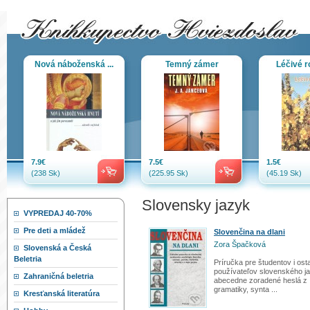
Nová náboženská ...
Temný zámer
Léčivé ro
7.9€
7.5€
1.5€
(238 Sk)
(225.95 Sk)
(45.19 Sk)
Slovensky jazyk
VYPREDAJ 40-70%
Pre deti a mládež
Slovenčina na dlani
Zora Špačková
Slovenská a Česká
Beletria
Príručka pre študentov i ost
používateľov slovenského j
Zahraničná beletria
abecedne zoradené heslá z
gramatiky, synta ...
Kresťanská literatúra