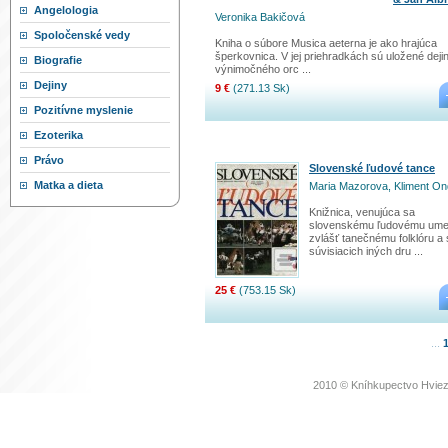
Angelologia
Veronika Bakičová
Spoločenské vedy
Kniha o súbore Musica aeterna je ako hrajúca
šperkovnica. V jej priehradkách sú uložené deji
Biografie
výnimočného orc ...
Dejiny
9 €
(271.13 Sk)
Pozitívne myslenie
Ezoterika
Právo
Slovenské ľudové tance
Matka a dieta
Maria Mazorova, Kliment On
Knižnica, venujúca sa
slovenskému ľudovému ume
zvlášť tanečnému folklóru a
súvisiacich iných dru ...
25 €
(753.15 Sk)
...
2010 © Kníhkupectvo Hviez