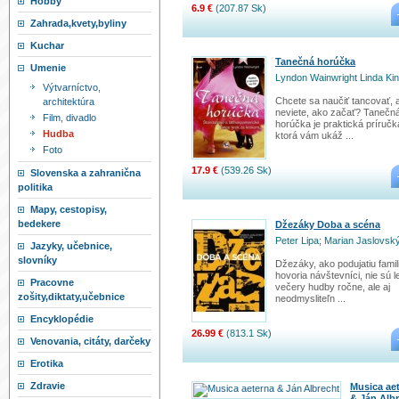
Hobby
6.9 €
(207.87 Sk)
Zahrada,kvety,byliny
Kuchar
Tanečná horúčka
Umenie
Lyndon Wainwright Linda Ki
Výtvarníctvo,
Chcete sa naučiť tancovať, 
architektúra
neviete, ako začať? Tanečn
Film, divadlo
horúčka je praktická príručk
Hudba
ktorá vám ukáž ...
Foto
17.9 €
(539.26 Sk)
Slovenska a zahranična
politika
Mapy, cestopisy,
bedekere
Džezáky Doba a scéna
Peter Lipa; Marian Jaslovsk
Jazyky, učebnice,
slovníky
Džezáky, ako podujatiu famil
hovoria návštevníci, nie sú le
Pracovne
večery hudby ročne, ale aj
zošity,diktaty,učebnice
neodmysliteľn ...
Encyklopédie
26.99 €
(813.1 Sk)
Venovania, citáty, darčeky
Erotika
Zdravie
Musica ae
& Ján Alb