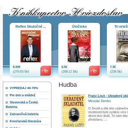
Reflex Skutočné ...
Útočisko
Tri orieš
8.99€
8.9€
7.9€
(270.83 Sk)
(268.12 Sk)
(238 Sk)
Hudba
VYPREDAJ 40-70%
Pre deti a mládež
Franz Liszt - Ukradený skl
Miroslav Demko
Slovenská a Česká
Beletria
O životě a díle této výjimečn
osobnosti bylo vydáno více 
Zahraničná beletria
deset tisíc titulů. To nám dá
představu, ...
Kresťanská literatúra